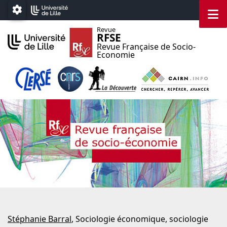
Aller au menu
Aller au contenu
Aller au pied de page
M
Paramétrage
Revue
RFSE
Revue Française de Socio-
Economie
Stéphanie Barral
, Sociologie économique, sociologie